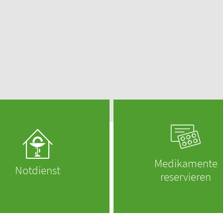
otheken vor Ort!
Männerkrankheiten
mehr lesen
fmedizin
Medikamente
Notdienst
reservieren