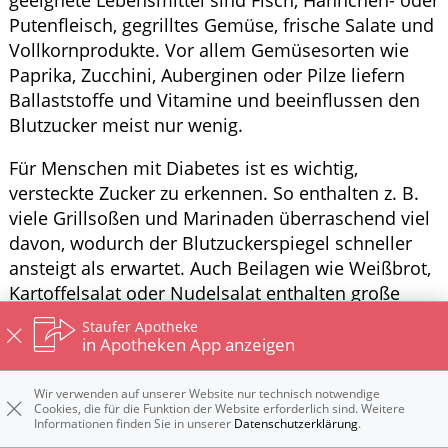
Putenfleisch, gegrilltes Gemüse, frische Salate und
Vollkornprodukte. Vor allem Gemüsesorten wie
Paprika, Zucchini, Auberginen oder Pilze liefern
Ballaststoffe und Vitamine und beeinflussen den
Blutzucker meist nur wenig.
Für Menschen mit Diabetes ist es wichtig,
versteckte Zucker zu erkennen. So enthalten z. B.
viele Grillsoßen und Marinaden überraschend viel
davon, wodurch der Blutzuckerspiegel schneller
ansteigt als erwartet. Auch Beilagen wie Weißbrot,
Kartoffelsalat oder Nudelsalat enthalten große
Mengen Kohlenhydrate. Deshalb sollte die Portion
Staufer Apotheke
bewusst gewählt werden.
in Apotheken App anzeigen
Komplett auf Eis, Kuchen oder süße Getränke zu
Wir verwenden auf unserer Website nur technisch notwendige
verzichten ist nicht zwingend notwendig.
Cookies, die für die Funktion der Website erforderlich sind. Weitere
Informationen finden Sie in unserer
Datenschutzerklärung
.
Entscheidend ist, die Menge im Blick zu behalten